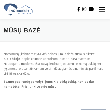
Eiti
prie
Meniu
turinio
KAS MES?
KONTAKTAI
SKRAIDAVIETĖS
MŪSŲ BAZĖ
SKRYDŽIAI
GALERIJA
ATSILIEPIMAI
Nors mūsų „kabinetas“ yra virš debesų, mus dažniausiai sutiksite
Klaipėdoje
ir aplinkiniuose aerodromuose bei skraidvietėse.
Naudojame modernų išvilktuvą, leidžiantį pasiekti reikiamą aukštį net ir
TAPKITE REMĖJU
lygumose, o esant tinkamam vėjui – džiaugiamės dinaminiais pakilimais
virš jūros skardžių.
Esame pasiruošę parodyti jums Klaipėdą tokią, kokios dar
nematėte. Prisijunkite prie mūsų!