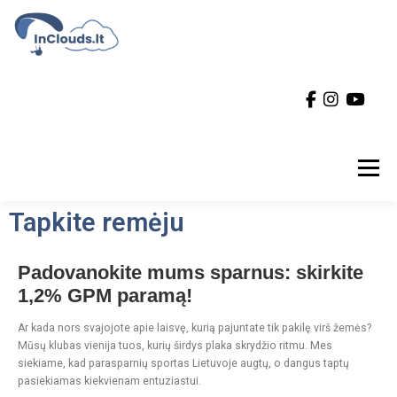
Meniu
Tapkite remėju
KAS MES?
KONTAKTAI
SKRAIDAVIETĖS
Padovanokite mums sparnus: skirkite
1,2% GPM paramą!
SKRYDŽIAI
GALERIJA
ATSILIEPIMAI
Ar kada nors svajojote apie laisvę, kurią pajuntate tik pakilę virš žemės?
Mūsų klubas vienija tuos, kurių širdys plaka skrydžio ritmu. Mes
siekiame, kad parasparnių sportas Lietuvoje augtų, o dangus taptų
TAPKITE REMĖJU
pasiekiamas kiekvienam entuziastui.