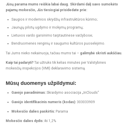
Jūsų parama mums reiškia labai daug. Skirdami dalį savo sumokėto
pajamų mokesčio, Jūs tiesiogiai prisidedate prie:
Saugios ir modernios skrydžių infrastruktūros kūrimo;
Jaunųjų pilotų ugdymo ir mokymų programų;
Lietuvos vardo garsinimo tarptautinėse varžybose;
Bendruomenės renginių ir saugumo kultūros puoselėjimo.
Tai Jums nieko nekainuoja, tačiau mums tai –
galimybė skristi aukščiau.
Kaip tai padaryti?
Tai užtruks tik kelias minutes per Valstybinės
mokesčių inspekcijos (VMI) deklaravimo sistemą.
Mūsų duomenys užpildymui:
Gavėjo pavadinimas:
Skraidymo asociacija „InClouds”
Gavėjo identifikacinis numeris (kodas):
303033909
Mokesčio dalies paskirtis:
Parama
Mokesčio dalies dydis:
iki 1,2%